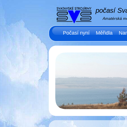
počasí Sva
Amatérská me
Počasí nyní
Měřidla
Nam