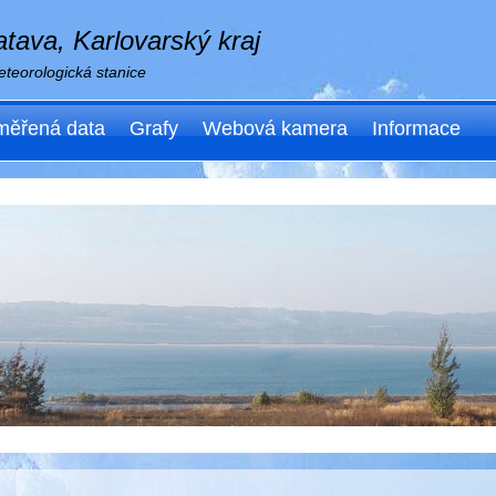
tava, Karlovarský kraj
teorologická stanice
ěřená data
Grafy
Webová kamera
Informace