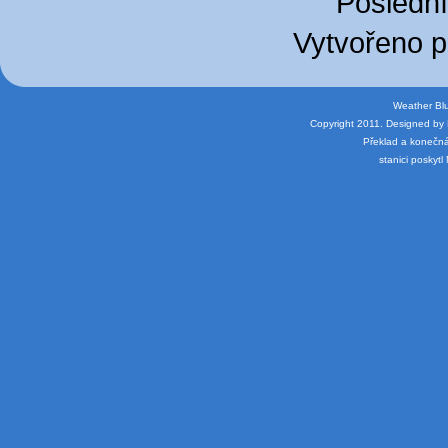
Poslední
Vytvořeno 
Weather Bl
Copyright 2011.
Designed by
Překlad a konečn
stanici poskytl